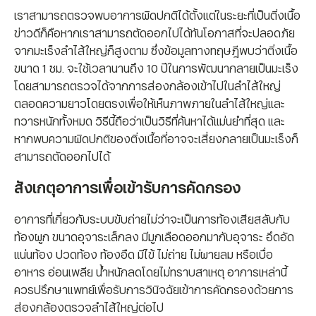
เราสามารถตรวจพบอาการผิดปกติได้ตั้งแต่ในระยะที่เป็นติ่งเนื้อ
ข่าวดีก็คือหากเราสามารถตัดออกไปได้ทันโอกาสที่จะปลอดภัย
จากมะเร็งลำไส้ใหญ่ก็สูงตาม ซึ่งข้อมูลทางทฤษฎีพบว่าติ่งเนื้อ
ขนาด 1 ซม. จะใช้เวลานานถึง 10 ปีในการพัฒนากลายเป็นมะเร็ง
โดยสามารถตรวจได้จากการส่องกล้องเข้าไปในลำไส้ใหญ่
ตลอดความยาวโดยตรงเพื่อให้เห็นภาพภายในลำไส้ใหญ่และ
ทวารหนักทั้งหมด วิธีนี้ถือว่าเป็นวิธีที่ค้นหาได้แม่นยำที่สุด และ
หากพบความผิดปกติของติ่งเนื้อที่อาจจะเสี่ยงกลายเป็นมะเร็งก็
สามารถตัดออกไปได้
สังเกตุอาการเพื่อเข้ารับการคัดกรอง
อาการที่เกี่ยวกับระบบขับถ่ายไม่ว่าจะเป็นการท้องเสียสลับกับ
ท้องผูก ขนาดอุจาระเล็กลง มีมูกเลือดออกมากับอุจาระ อึดอัด
แน่นท้อง ปวดท้อง ท้องอืด มีไข้ ไม่ถ่าย ไม่ผายลม หรือเบื่อ
อาหาร อ่อนเพลีย น้ำหนักลดโดยไม่ทราบสาเหตุ อาการเหล่านี้
ควรปรึกษาแพทย์เพื่อรับการวินิจฉัยเข้าการคัดกรองด้วยการ
ส่องกล้องตรวจลำไส้ใหญ่ต่อไป