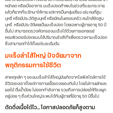
หนักลด หรือเบื่ออาหาร มะเร็งปอดถ้าพบในช่วงที่ระยะกระจาย
แล้วก็ยากที่จะรักษาให้หาย แต่หากเป็นกลุ่มเสี่ยง เช่น คนที่สูบ
บุหรี่ หรือมีประวัติสูบบุหรี่ หรือมีคนในครอบครัว คนใกล้ชิดสูบ
บุหรี่ หรือมีประวัติเคยเป็นมะเร็งปอด โดยเฉพาะผู้ชายอายุ 50 ปี
ขึ้นไป สามารถตรวจคัดกรองมะเร็งได้ด้วยการเอกซเรย์
คอมพิวเตอร์ปอดแบบใช้ปริมาณรังสีต่ำเพื่อตรวจหามะเร็งปอด
ซึ่งสามารถทำได้ตั้งแต่ระยะเริ่มต้น
มะเร็งลำไส้ใหญ่ ปัจจัยมาจาก
พฤติกรรมการใช้ชีวิต
สาเหตุหลัก ๆ ของมะเร็งลำไส้ใหญ่มันเกิดจากไลฟ์สไตล์การใช้
ชีวิตของเราตั้งแต่การทานเนื้อแดงเยอะเกินไป โดยไม่ทานผักและ
ผลไม้ ดื่มน้ำน้อย ไม่ออกกำลังกาย รวมถึงการปล่อยให้ท้องผูก
อยู่บ่อย ๆ ซึ่งส่วนใหญ่จะพบได้กับผู้ชายที่มีอายุ 50 ปีขึ้นไป
ตัดติ่งเนื้อได้ไว... โอกาสปลอดภัยก็สูงตาม