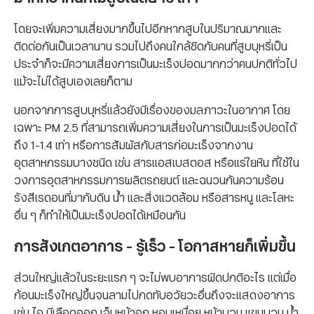
โดยจะเพิ่มความเสี่ยงมากขึ้นไปอีกหากสูบในปริมาณมากและ
ติดต่อกันเป็นเวลานาน รวมไปถึงคนใกล้ชิดกับคนที่สูบบุหรี่เป็น
ประจำก็จะมีความเสี่ยงการเป็นมะเร็งปอดมากกว่าคนปกติทั่วไป
แม้จะไม่ได้สูบเองเลยก็ตาม
นอกจากการสูบบุหรี่แล้วยังมีเรื่องของมลภาวะในอากาศ โดย
เฉพาะ PM 2.5 ที่สามารถเพิ่มความเสี่ยงในการเป็นมะเร็งปอดได้
ถึง 1-1.4 เท่า หรือการสัมผัสกับสารก่อมะเร็งจากงาน
อุตสาหกรรมบางชนิด เช่น สารแอสเบสตอส หรือแร่ใยหิน ที่ใช้ใน
วงการอุตสาหกรรมการผลิตรถยนต์ และฉนวนกันความร้อน
รังสีเรดอนที่มากับดิน น้ำ และสิ่งแวดล้อม หรือสารหนู และโลหะ
อื่น ๆ ก็ทำให้เป็นมะเร็งปอดได้เหมือนกัน
การสังเกตอาการ - รู้เร็ว - โอกาสหายก็เพิ่มขึ้น
ส่วนใหญ่แล้วในระยะแรก ๆ จะไม่พบอาการผิดปกติอะไร แต่เมื่อ
ก้อนมะเร็งใหญ่ขึ้นจนลามไปกดทับอวัยวะอื่นถึงจะแสดงอาการ
เช่น ไอ มีเลือดออก เจ็บหน้าอก หอบเหนื่อย หน้าบวม แขนบวม น้ำ