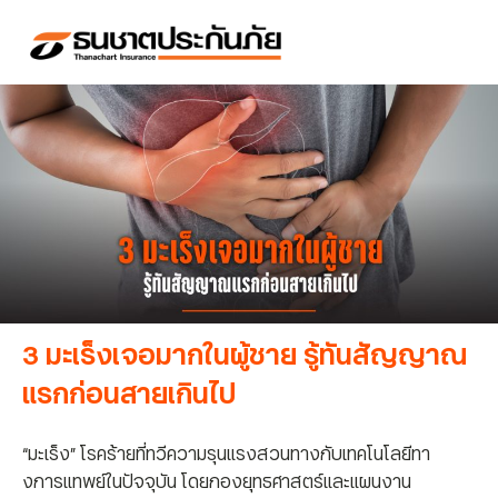
3 มะเร็งเจอมากในผู้ชาย รู้ทันสัญญาณ
แรกก่อนสายเกินไป
“มะเร็ง” โรคร้ายที่ทวีความรุนแรงสวนทางกับเทคโนโลยีทา
งการแทพย์ในปัจจุบัน โดยกองยุทธศาสตร์และแผนงาน