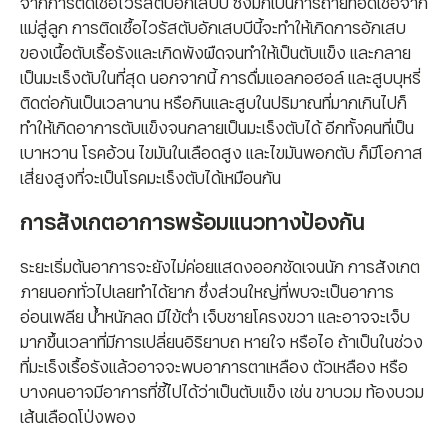
จากการติดเชื้อไวรัสตับอักเสบบี ซึ่งมักเป็นการถ่ายทอดเชื้อจาก
แม่สู่ลูก การติดเชื้อไวรัสตับอักเสบบีนี้จะทำให้เกิดการอักเสบ
ของเนื้อตับเรื้อรังและเกิดพังผืดจนทำให้เป็นตับแข็ง และกลาย
เป็นมะเร็งตับในที่สุด นอกจากนี้ การดื่มแอลกอฮอล์ และสูบบุหรี่
ติดต่อกันเป็นเวลานาน หรือกินและสูบในปริมาณที่มากเกินไปก็
ทำให้เกิดอาการตับแข็งจนกลายเป็นมะเร็งตับได้ อีกทั้งคนที่เป็น
เบาหวาน โรคอ้วน ไขมันในเลือดสูง และไขมันพอกตับ ก็มีโอกาส
เสี่ยงสูงที่จะเป็นโรคมะเร็งตับได้เหมือนกัน
การสังเกตอาการพร้อมแนวทางป้องกัน
ระยะเริ่มต้นอาการจะยังไม่ค่อยแสดงออกชัดเจนนัก การสังเกต
ภายนอกทั่วไปเลยทำได้ยาก ซึ่งส่วนใหญ่ที่พบจะเป็นอาการ
อ่อนเพลีย น้ำหนักลด มีไข้ต่ำ เจ็บชายโครงขวา และอาจจะเจ็บ
มากขึ้นเวลาที่มีการเปลี่ยนอิริยาบถ หายใจ หรือไอ ถ้าเป็นในช่วง
ที่มะเร็งเรื้อรังแล้วอาจจะพบอาการตาเหลือง ตัวเหลือง หรือ
บางคนอาจมีอาการที่ชี้ไปได้ว่าเป็นตับแข็ง เช่น ขาบวม ท้องบวม
เส้นเลือดโป่งพอง