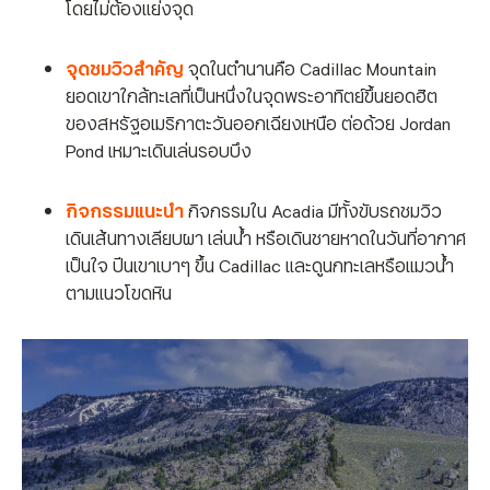
โดยไม่ต้องแย่งจุด
จุดชมวิวสำคัญ
จุดในตำนานคือ Cadillac Mountain
ยอดเขาใกล้ทะเลที่เป็นหนึ่งในจุดพระอาทิตย์ขึ้นยอดฮิต
ของสหรัฐอเมริกาตะวันออกเฉียงเหนือ ต่อด้วย Jordan
Pond เหมาะเดินเล่นรอบบึง
กิจกรรมแนะนำ
กิจกรรมใน Acadia มีทั้งขับรถชมวิว
เดินเส้นทางเลียบผา เล่นน้ำ หรือเดินชายหาดในวันที่อากาศ
เป็นใจ ปีนเขาเบาๆ ขึ้น Cadillac และดูนกทะเลหรือแมวน้ำ
ตามแนวโขดหิน