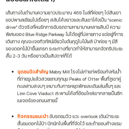
เส้นทางในตำนานความยาวประมาณ 469 ไมล์ที่ค่อยๆ ไต่สันเขา
แอปพาเลเชียนไปเรื่อยๆ สลับโค้งยาวและสันเขาโค้งเป็น “scenic
drive” ตัวจริงที่คนรักการขับรถตามหามานานหลายสิบปี ความ
พิเศษของ Blue Ridge Parkway ไม่ได้อยู่ที่ปลายทาง แต่อยู่ที่การ
เดินทาง คุณจะเจอทิวทัศน์เขียวในต้นฤดูใบไม้ผลิ ป่าค่อย ๆ มีสี
ของดอกไม้ป่าขึ้นแทรก ระยะทางที่ยาวทำให้สามารถจัดทริประยะ
สั้น 2-3 วัน หรือยาวเป็นสัปดาห์ก็ได้
จุดชมวิวสำคัญ
Mabry Mill โรงโม่เก่าแก่พร้อมกังหันน้ำ
ที่ถ่ายรูปแล้วสวยแทบทุกมุม Peaks of Otter พื้นที่ภูเขาคู่
ทะเลสาบสงบๆ เหมาะกับการหยุดพักและเดินเล่นสั้นๆ และ
Linn Cove Viaduct สะพานโค้งที่อ้อมไหล่เขากลายเป็นซิก
เนเจอร์ของถนนสายนี้
กิจกรรมแนะนำ
ขับรถชมวิว แวะ overlook เดินป่าระยะ
สั้นชมดอกไม้ป่า ปิกนิกในพื้นที่ที่จัดไว้ และถ้าชอบค้างแรม