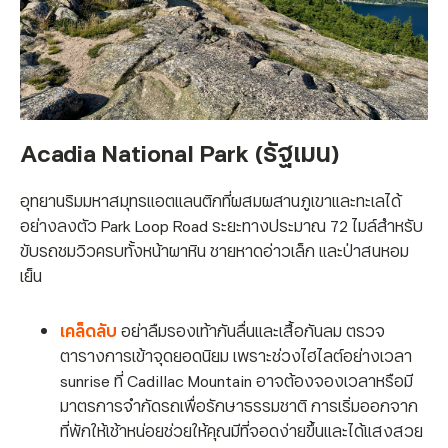
Acadia National Park (รัฐเมน)
อุทยานริมมหาสมุทรแอตแลนติกที่ผสมผสานภูเขาและทะเลได้
อย่างลงตัว Park Loop Road ระยะทางประมาณ 72 ไมล์สำหรับ
ขับรถชมวิวครบทั้งหน้าผาหิน ชายหาดอ่าวเล็ก และป่าสนหอม
เย็น
เคล็ดลับ
อย่าลืมรองเท้ากันลื่นและเสื้อกันลม ตรวจ
ตารางการเข้าจุดยอดนิยม เพราะช่วงไฮไลต์อย่างเวลา
sunrise ที่ Cadillac Mountain อาจต้องจองเวลาหรือมี
มาตรการจำกัดรถเพื่อรักษาธรรมชาติ การเริ่มออกจาก
ที่พักให้เช้าหน่อยช่วยให้คุณมีที่จอดง่ายขึ้นและได้แสงสวย