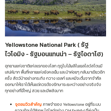
Yellowstone National Park ( รัฐ
ไวโอมิง - รัฐมอนแทนน่า – รัฐไอดาโฮ)
อุทยานแห่งชาติแห่งแรกของโลก ฤดูใบไม้ผลิในเยลโลว์สโตนมี
เสน่ห์มาก พื้นที่หลายแห่งยังคงเย็น และป่าค่อยๆ กลับมาเขียวอีก
ครั้ง สัตว์ป่าอย่างกระทิง กวาง เอลก์ และหมีจะตื่นจากจำศีล
ออกมาให้เราได้เห็นแต่ควรต้องรักษาระยะหว่างอย่างจริงจัง
ทุกอย่างที่นี่ใหญ่ สวย และมีพลังมาก
จุดชมวิวสำคัญ
ภาพจำของ Yellowstone อยู่ที่ระบบ
ความร้อนใต้พิภพ ไฮไลต์อย่าง Old Faithful ที่พุ่งเป็น