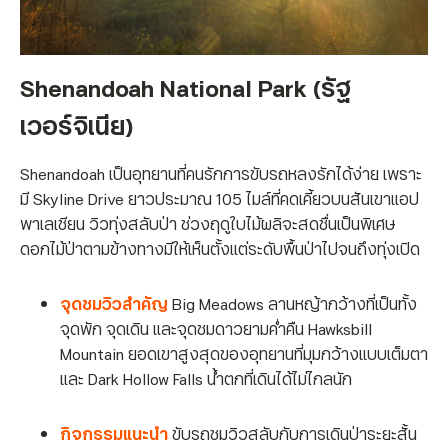
Shenandoah National Park (รัฐ
เวอร์จิเนีย)
Shenandoah เป็นอุทยานที่คนรักการขับรถหลงรักได้ง่าย เพราะ
มี Skyline Drive ยาวประมาณ 105 ไมล์ที่คดเคี้ยวบนสันเขาแอป
พาเลเชียน วิวทุ่งสลับป่า ช่วงฤดูใบไม้ผลิจะสดชื่นเป็นพิเศษ
ดอกไม้ป่าตามข้างทางมีให้เห็นตั้งแต่ระดับพื้นป่าไปจนถึงทุ่งเปิด
จุดชมวิวสำคัญ
Big Meadows ลานหญ้ากว้างที่เป็นทั้ง
จุดพัก จุดเดิน และจุดชมดาวยามค่ำคืน Hawksbill
Mountain ยอดเขาสูงสุดของอุทยานที่มุมกว้างแบบเต็มตา
และ Dark Hollow Falls น้ำตกที่เดินได้ไม่ไกลนัก
กิจกรรมแนะนำ
ขับรถชมวิวสลับกับการเดินป่าระยะสั้น