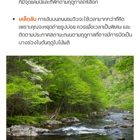
ก็มีจุดแคมป์และที่พักตามฤดูกาลให้เลือก
เคล็ดลับ
การขับบนถนนชมวิวจะใช้เวลามากกว่าที่คิด
เพราะคุณจะหยุดถ่ายรูปบ่อย ควรเผื่อเวลาเป็นพิเศษ และ
ติดตามประกาศสถานะถนนตามฤดูกาลที่อาจมีการปิดเป็น
บางช่วงในต้นฤดูใบไม้ผลิ