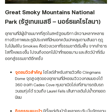
Great Smoky Mountains National
Park (รัฐเทนเนสซี – นอร์ธแคโรไลนา)
อุทยานที่มีผู้เข้าชมมากที่สุดในสหรัฐอเมริกา มีความหลากหลาย
ทางชีวภาพและภูมิประเทศที่มีหมอกควันปกคลุมตามสันเขา ฤดู
ใบไม้ผลิใน Smokies คือช่วงเวลาที่ธรรมชาติเริ่มฟื้น จากลำธาร
ใสที่ไหลแรงขึ้น ไปจนถึงดอกไม้ป่าที่ทยอยบาน และสัตว์ป่าที่เริ่ม
ออกสู่ธรรมชาติอีกครั้ง
จุดชมวิวสำคัญ
ไฮไลต์สำหรับสายวิวคือ Clingmans
Dome จุดสูงสุดของอุทยานที่มีหอชมวิววงกลมมองได้
360 องศา Cades Cove หุบเขาเปิดโล่งที่สามารถขับรถ
วนชมทุ่งได้ รวมถึง Laurel Falls เส้นทางเดินไปน้ำตกยอด
นิยม
กิจกรรมแนะนำ
มีตั้งแต่เดินป่าในหลายระดับ ปั่นจักรยาน