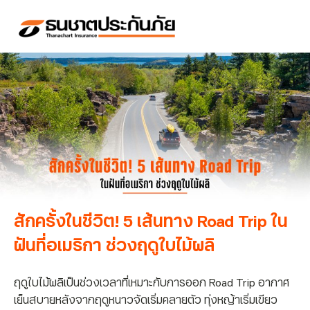
สักครั้งในชีวิต! 5 เส้นทาง Road Trip ใน
ฝันที่อเมริกา ช่วงฤดูใบไม้ผลิ
ฤดูใบไม้ผลิเป็นช่วงเวลาที่เหมาะกับการออก Road Trip อากาศ
เย็นสบายหลังจากฤดูหนาวจัดเริ่มคลายตัว ทุ่งหญ้าเริ่มเขียว