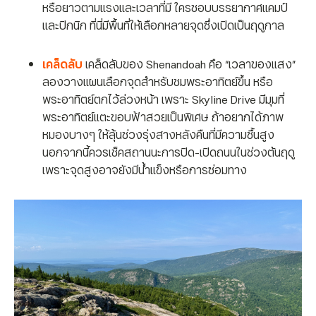
หรือยาวตามแรงและเวลาที่มี ใครชอบบรรยากาศแคมป์
และปิกนิก ที่นี่มีพื้นที่ให้เลือกหลายจุดซึ่งเปิดเป็นฤดูกาล
เคล็ดลับ
เคล็ดลับของ Shenandoah คือ “เวลาของแสง”
ลองวางแผนเลือกจุดสำหรับชมพระอาทิตย์ขึ้น หรือ
พระอาทิตย์ตกไว้ล่วงหน้า เพราะ Skyline Drive มีมุมที่
พระอาทิตย์แตะขอบฟ้าสวยเป็นพิเศษ ถ้าอยากได้ภาพ
หมองบางๆ ให้ลุ้นช่วงรุ่งสางหลังคืนที่มีความชื้นสูง
นอกจากนี้ควรเช็คสถานนะการปิด-เปิดถนนในช่วงต้นฤดู
เพราะจุดสูงอาจยังมีน้ำแข็งหรือการซ่อมทาง