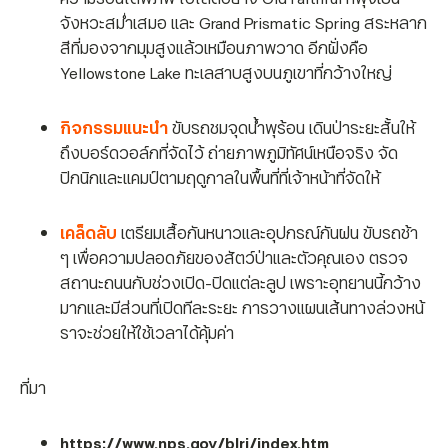
จังหวะสม่ำเสมอ และ Grand Prismatic Spring สระหลาก
สีที่มองจากมุมสูงแล้วเหมือนภาพวาด อีกฝั่งคือ
Yellowstone Lake ทะเลสาบสูงบนภูเขาที่กว้างใหญ่
กิจกรรมแนะนำ
ขับรถชมจุดน้ำพุร้อน เดินป่าระยะสั้นให้
ถึงบอร์ดวอล์กที่จัดไว้ ถ่ายภาพภูมิทัศน์เหนือจริง จัด
ปิกนิกและแคมป์ตามฤดูกาลในพื้นที่ที่เจ้าหน้าที่จัดให้
เคล็ดลับ
เตรียมเสื้อกันหนาวและอุปกรณ์กันฝน ขับรถช้า
ๆ เพื่อความปลอดภัยของสัตว์ป่าและตัวคุณเอง ตรวจ
สถานะถนนกับช่วงเปิด-ปิดแต่ละลูป เพราะอุทยานนี้กว้าง
มากและมีส่วนที่เปิดทีละระยะ การวางแผนเส้นทางล่วงหน้
ราจะช่วยให้ใช้เวลาได้คุ้มค่า
ที่มา
https://www.nps.gov/blri/index.htm