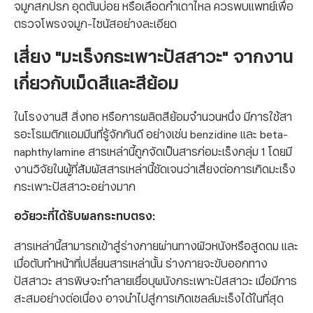
จมูกสกปรก อุดตันบ่อย หรือเลือดกำเดาไหล ควรพบแพทย์เพื่อ
ตรวจโพรงจมูก-ไซนัสอย่างละเอียด
เสี่ยง "
มะเร็งกระเพาะปัสสาวะ"
จากงาน
เกี่ยวกับเม็ดสีและสีย้อม
ในโรงงานสี สิ่งทอ หรือการผลิตสีย้อมจำนวนหนึ่ง มีการใช้สา
รอะโรเมติกแอมมีนที่รู้จักกันดี อย่างเช่น benzidine และ beta-
naphthylamine สารเหล่านี้ถูกจัดเป็นสารก่อมะเร็งกลุ่ม 1 โดยมี
งานวิจัยในผู้ที่สัมผัสสารเหล่านี้ชัดเจนว่าเสี่ยงต่อการเกิดมะเร็ง
กระเพาะปัสสาวะอย่างมาก
อวัยวะที่ได้รับผลกระทบตรง:
สารเหล่านี้สามารถเข้าสู่ร่างกายผ่านทางผิวหนังหรือสูดดม และ
เมื่อตับทำหน้าที่เปลี่ยนสารเหล่านั้น ร่างกายจะขับออกทาง
ปัสสาวะ สารพิษจะทำลายเยื่อบุผนังกระเพาะปัสสาวะ เมื่อมีการ
สะสมอย่างต่อเนื่อง อาจนำไปสู่การเกิดเซลล์มะเร็งได้ในที่สุด