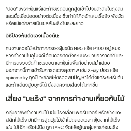
“ปอด” เพราะฝุ่นแร่และก๊าซเรดอนถูกสูดเข้าไปจนสะสมในถุงลม
และเนื้อเยื่อปอดอย่างต่อเนื่อง ซึ่งทำให้เกิดอักเสบเรื้อรัง พังผืด
หรือแม้แต่กลายเป็นเซลล์มะเร็งในระยะยาว
วิธีป้องกันตัวเองเบื้องต้น:
คนงานควรใช้หน้ากากกรองฝุ่นชนิด N95 หรือ P100 อยู่เสมอ
หากทำงานในอุโมงค์ใต้ดินควรติดตั้งระบบระบายอากาศที่ดี และ
มีการตรวจวัดก๊าซเรดอน และฝุ่นในพื้นที่อย่างสม่ำเสมอ
นอกจากนี้การเข้ารับการตรวจสุขภาพ เช่น X-ray ปอด หรือ
spirometry ทุกปี จะช่วยให้ตรวจพบปัญหาได้ตั้งแต่ระยะเริ่มต้น
และถ้าเลี่ยงสูบบุหรี่ได้ ยิ่งลดความเสี่ยงได้มากขึ้น
เสี่ยง "มะเร็ง" จากการทำ
งานเกี่ยวกับไม้
กลุ่มอาชีพทำงานกับไม้ เช่น โรงเลื่อยเฟอร์นิเจอร์ หรือช่างแกะ
สลักไม้แข็ง มักมีการสูดฝุ่นไม้เข้าไปตลอดเวลา ฝุ่นจากไม้แข็ง
เช่น ไม้โอ๊ก หรือไม้บีช ถูก IARC จัดให้อยู่ในกลุ่มสารก่อมะเร็ง