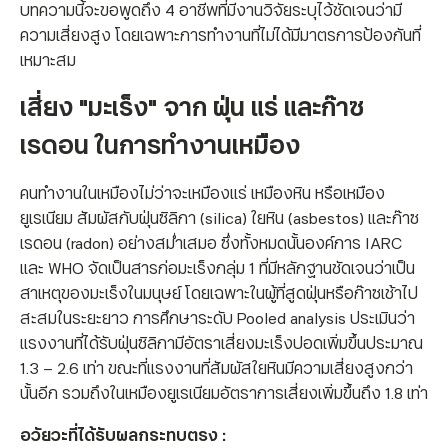
บทความนี้จะขอพูดถึง 4 อาชีพที่มีงานวิจัยระบุไว้ชัดเจนว่ามี
ความเสี่ยงสูง โดยเฉพาะการทำงานที่ไม่ได้มีมาตรการป้องกันที่
เหมาะสม
เสี่ยง "มะเร็ง" จาก
ฝุ่น แร่ และก๊าซ
เรดอน
ในการทำงาน
เหมือง
คนทำงานในเหมืองไม่ว่าจะเหมืองแร่ เหมืองหิน หรือเหมือง
ยูเรเนียม สัมผัสกับฝุ่นซิลิกา (silica) ใยหิน (asbestos) และก๊าซ
เรดอน (radon) อย่างสม่ำเสมอ ซึ่งทั้งหมดนั้นองค์การ IARC
และ WHO จัดเป็นสารก่อมะเร็งกลุ่ม 1 ที่มีหลักฐานชัดเจนว่าเป็น
สาเหตุของมะเร็งในมนุษย์ โดยเฉพาะในผู้ที่สูดฝุ่นหรือก๊าซเช้าไป
สะสมในระยะยาว การศึกษาระดับ Pooled analysis ประเมินว่า
แรงงานที่ได้รับฝุ่นซิลิกามีอัตราเสี่ยงมะเร็งปอดเพิ่มขึ้นประมาณ
1.3 – 2.6 เท่า ขณะที่แรงงานที่สัมผัสใยหินมีความเสี่ยงสูงกว่า
นั้นอีก รวมถึงในเหมืองยูเรเนียมอัตราการเสี่ยงเพิ่มขึ้นถึง 1.8 เท่า
อวัยวะที่ได้รับผลกระทบตรง :