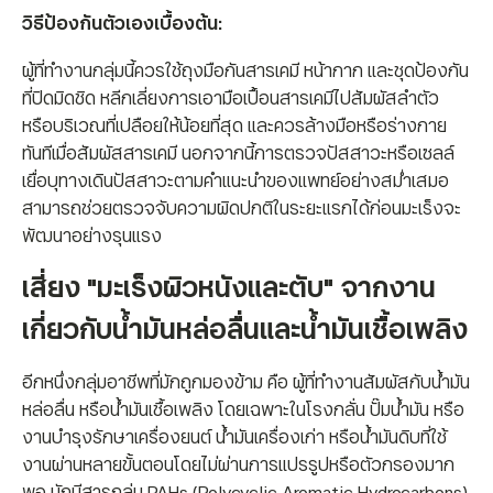
วิธีป้องกันตัวเองเบื้องต้น:
ผู้ที่ทำงานกลุ่มนี้ควรใช้ถุงมือกันสารเคมี หน้ากาก และชุดป้องกัน
ที่ปิดมิดชิด หลีกเลี่ยงการเอามือเปื้อนสารเคมีไปสัมผัสลำตัว
หรือบริเวณที่เปลือยให้น้อยที่สุด และควรล้างมือหรือร่างกาย
ทันทีเมื่อสัมผัสสารเคมี นอกจากนี้การตรวจปัสสาวะหรือเซลล์
เยื่อบุทางเดินปัสสาวะตามคำแนะนำของแพทย์อย่างสม่ำเสมอ
สามารถช่วยตรวจจับความผิดปกติในระยะแรกได้ก่อนมะเร็งจะ
พัฒนาอย่างรุนแรง
เสี่ยง "มะเร็งผิวหนังและตับ" จากงาน
เกี่ยวกับน้ำมันหล่อลื่นและน้ำมันเชื้อเพลิง
อีกหนึ่งกลุ่มอาชีพที่มักถูกมองข้าม คือ ผู้ที่ทำงานสัมผัสกับน้ำมัน
หล่อลื่น หรือน้ำมันเชื้อเพลิง โดยเฉพาะในโรงกลั่น ปั๊มน้ำมัน หรือ
งานบำรุงรักษาเครื่องยนต์ น้ำมันเครื่องเก่า หรือน้ำมันดิบที่ใช้
งานผ่านหลายขั้นตอนโดยไม่ผ่านการแปรรูปหรือตัวกรองมาก
พอ มักมีสารกลุ่ม PAHs (Polycyclic Aromatic Hydrocarbons)