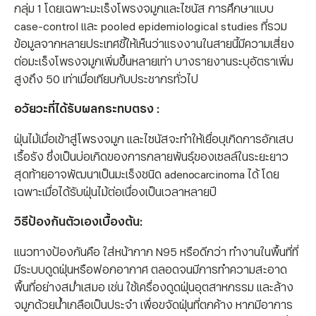
กลุ่ม 1 โดยเฉพาะมะเร็งโพรงจมูกและไซนัส การศึกษาแบบ
case-control และ pooled epidemiological studies ที่รวม
ข้อมูลจากหลายประเทศชี้ให้เห็นว่าแรงงานในสายนี้มีความเสี่ยง
ต่อมะเร็งโพรงจมูกเพิ่มขึ้นหลายเท่า บางรายงานระบุอัตราเพิ่ม
สูงถึง 50 เท่าเมื่อเทียบกับประชากรทั่วไป
อวัยวะที่ได้รับผลกระทบตรง
:
ฝุ่นไม้เมื่อเข้าสู่โพรงจมูก และไซนัสจะทำให้เยื่อบุเกิดการอักเสบ
เรื้อรัง ซึ่งเป็นบ่อเกิดของการกลายพันธุ์ของเซลล์ในระยะยาว
สุดท้ายอาจพัฒนาเป็นมะเร็งชนิด adenocarcinoma ได้ โดย
เฉพาะเมื่อได้รับฝุ่นไม้ต่อเนื่องเป็นเวลาหลายปี
วิธีป้องกันตัวเองเบื้องต้น:
แนวทางป้องกันคือ ใส่หน้ากาก N95 หรือดีกว่า ทำงานในพื้นที่ที่
มีระบบดูดฝุ่นหรือฟอกอากาศ ตลอดจนมีการทำความสะอาด
พื้นที่อย่างสม่ำเสมอ เช่น ใช้เครื่องดูดฝุ่นอุตสาหกรรม และล้าง
จมูกด้วยน้ำเกลือเป็นประจำ เพื่อขจัดฝุ่นที่ตกค้าง หากมีอาการ