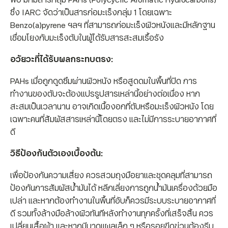
ซึ่ง IARC จัดว่าเป็นสารก่อมะเร็งกลุ่ม 1 โดยเฉพาะ
Benzo(a)pyrene ฯลฯ ที่สามารถก่อมะเร็งผิวหนังและมีหลักฐาน
เชื่อมโยงกับมะเร็งตับในผู้ได้รับสารสะสมเรื้อรัง
อวัยวะที่ได้รับผลกระทบตรง:
PAHs เมื่อถูกดูดซึมผ่านผิวหนัง หรือสูดดมในพื้นที่ปิด การ
ทำงานของตับจะต้องแปรรูปสารเหล่านี้อย่างต่อเนื่อง หาก
สะสมเป็นเวลานาน อาจเกิดเนื้องอกที่ตับหรือมะเร็งผิวหนัง โดย
เฉพาะคนที่สัมผัสสารเหล่านี้โดยตรง และไม่มีการระบายอากาศที่
ดี
วิธีป้องกันตัวเองเบื้องต้น:
เพื่อป้องกันความเสี่ยง ควรสวมถุงมือยาและชุดคลุมที่สามารถ
ป้องกันการสัมผัสน้ำมันได้ หลีกเลี่ยงการถูกน้ำมันเครื่องด้วยมือ
เปล่า และหากต้องทำงานในพื้นที่อับก็ควรมีระบบระบายอากาศที่
ดี รวมทั้งล้างมือล้างผิวทันทีหลังทำงานทุกครั้งที่เสร็จสิ้น ควร
เปลี่ยนเสื้อผ้า และหากมีบาดแผลเล็ก ๆ หรือรอยขีดข่วนต้องรีบ