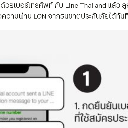
นด้วยเบอร์โทรศัพท์ กับ Line Thailand แล้ว ลู
ข้อความผ่าน LON จากธนชาตประกันภัยได้ทันท