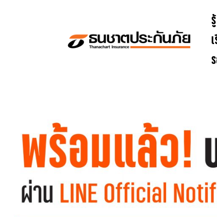
รู้
เ
ร